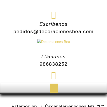
Escríbenos
pedidos@decoracionesbea.com
Llámanos
986838252
Estamos en Jr. Óscar Barrenechea Mz. "C"