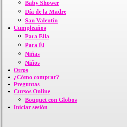
Baby Shower
Día de la Madre
San Valentín
Cumpleaños
Para Ella
Para Él
Niñas
Niños
Otros
¿Cómo comprar?
Preguntas
Cursos Online
Bouquet con Globos
Iniciar sesión