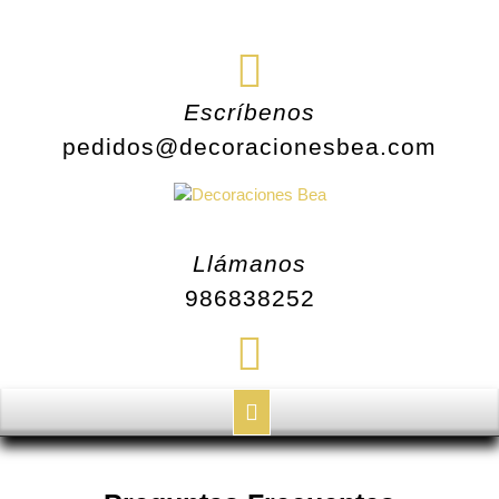
Escríbenos
pedidos@decoracionesbea.com
Llámanos
986838252