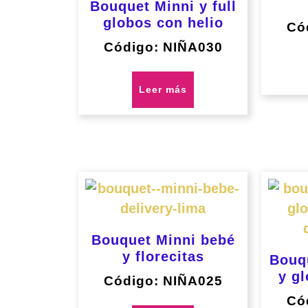
Bouquet Minni y full
globos con helio
Có
Código: NIÑA030
Leer más
Bouquet Minni bebé
y florecitas
Bouq
y g
Código: NIÑA025
Có