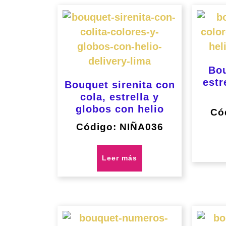
Bou
estr
Bouquet sirenita con
cola, estrella y
globos con helio
Có
Código: NIÑA036
Leer más