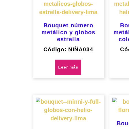
Bouquet número
Bo
metálico y globos
metá
estrella
col
Código: NIÑA034
Có
Leer más
Bou