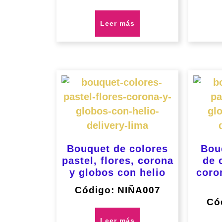
Leer más
Bouquet de colores
Bou
pastel, flores, corona
de 
y globos con helio
coro
Código: NIÑA007
Có
Leer más