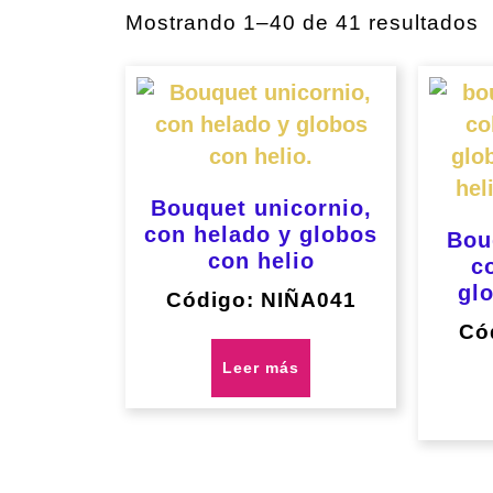
O
Mostrando 1–40 de 41 resultados
p
l
ú
Bouquet unicornio,
con helado y globos
Bou
con helio
c
gl
Código: NIÑA041
Có
Leer más