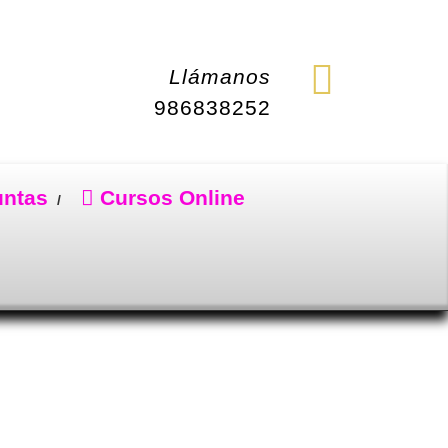
Llámanos
986838252
untas
Cursos Online