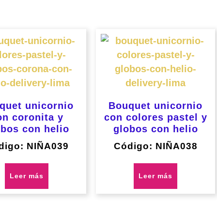
rdenado
or
os
ltimos
quet unicornio
Bouquet unicornio
on coronita y
con colores pastel y
obos con helio
globos con helio
digo: NIÑA039
Código: NIÑA038
Leer más
Leer más