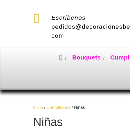
Saltar
al
contenido
Escríbenos
pedidos@decoracionesbe
com
Bouquets
Cumpl
Inicio
/
Cumpleaños
/ Niñas
Niñas