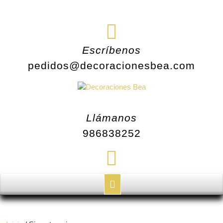
Saltar
al
contenido
Escríbenos
pedidos@decoracionesbea.com
Llámanos
986838252
Botón
de