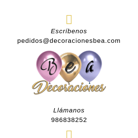
Saltar
al
contenido
Escríbenos
pedidos@decoracionesbea.com
Llámanos
986838252