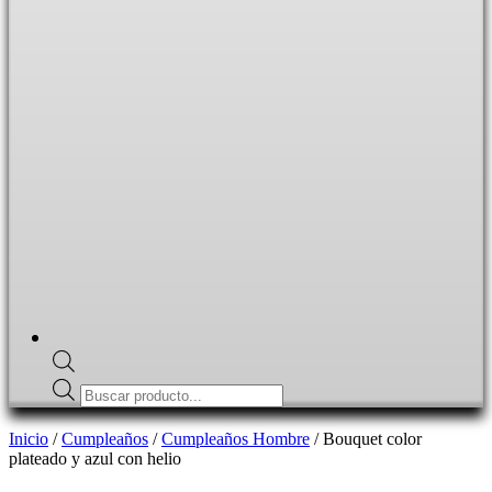
Búsqueda
de
Botón
Inicio
/
Cumpleaños
/
Cumpleaños Hombre
/ Bouquet color
productos
plateado y azul con helio
de