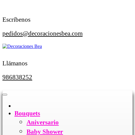
Saltar
al
contenido
Escríbenos
pedidos@decoracionesbea.com
Llámanos
986838252
Botón
de
apertura
Bouquets
Aniversario
Baby Shower