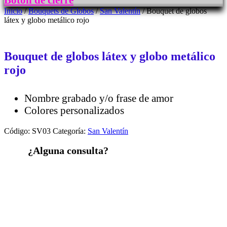
Botón de cierre
Inicio
/
Bouquets de Globos
/
San Valentín
/ Bouquet de globos
látex y globo metálico rojo
Bouquet de globos látex y globo metálico
rojo
Nombre grabado y/o frase de amor
Colores personalizados
Código:
SV03
Categoría:
San Valentín
¿Alguna consulta?