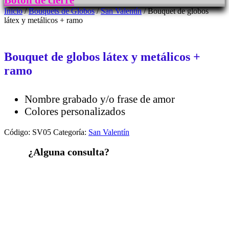
Botón de cierre
Inicio
/
Bouquets de Globos
/
San Valentín
/ Bouquet de globos
látex y metálicos + ramo
Bouquet de globos látex y metálicos +
ramo
Nombre grabado y/o frase de amor
Colores personalizados
Código:
SV05
Categoría:
San Valentín
¿Alguna consulta?