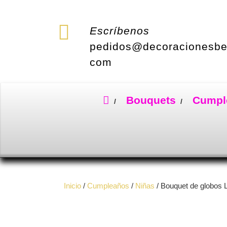
Saltar
al
contenido
Escríbenos
pedidos@decoracionesbe
com
Bouquets
Cumpl
Inicio
/
Cumpleaños
/
Niñas
/ Bouquet de globos L