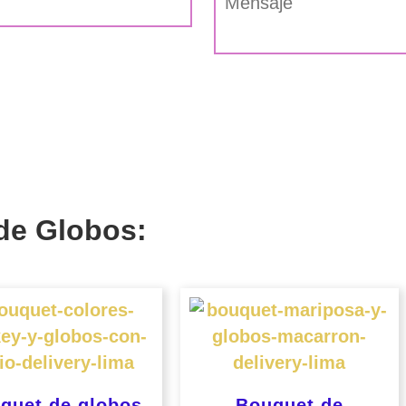
de Globos:
quet de globos
Bouquet de