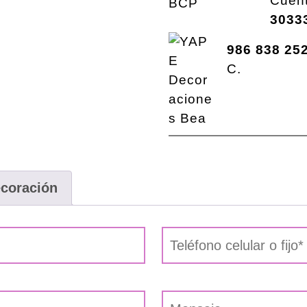
Cuen
3033
986 838 25
C.
ecoración