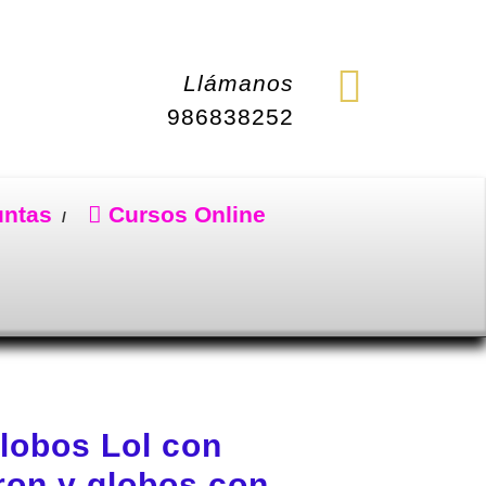
Llámanos
986838252
untas
Cursos Online
lobos Lol con
ron y globos con