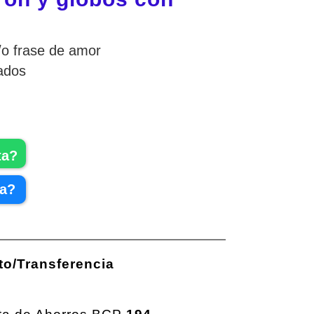
o frase de amor
ados
ta?
ta?
to/Transferencia