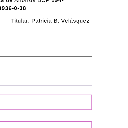
ta de Ahorros BCP
194-
3936-0-38
2
Titular: Patricia B. Velásquez