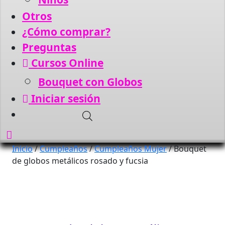
Otros
¿Cómo comprar?
Preguntas
Cursos Online
Bouquet con Globos
Iniciar sesión
Botón
de
Inicio
/
Cumpleaños
/
Cumpleaños Mujer
/ Bouquet
de globos metálicos rosado y fucsia
cierre