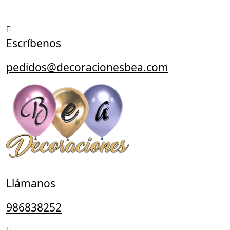
Saltar
al
contenido
Escríbenos
pedidos@decoracionesbea.com
Llámanos
986838252