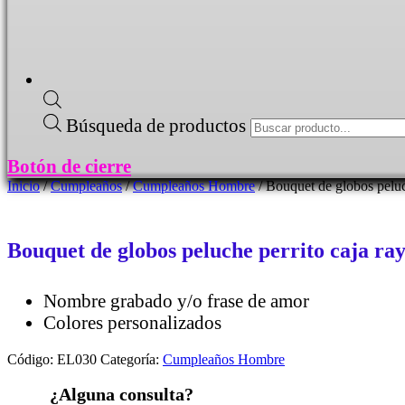
Búsqueda de productos
Botón de cierre
Inicio
/
Cumpleaños
/
Cumpleaños Hombre
/ Bouquet de globos peluc
Bouquet de globos peluche perrito caja ra
Nombre grabado y/o frase de amor
Colores personalizados
Código:
EL030
Categoría:
Cumpleaños Hombre
¿Alguna consulta?