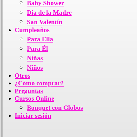
Baby Shower
Día de la Madre
San Valentín
Cumpleaños
Para Ella
Para Él
Niñas
Niños
Otros
¿Cómo comprar?
Preguntas
Cursos Online
Bouquet con Globos
Iniciar sesión