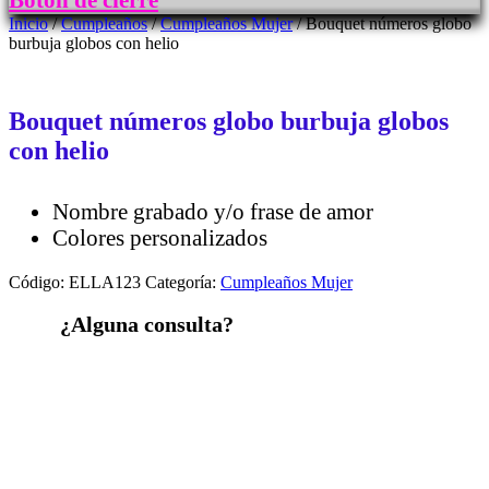
Botón de cierre
Inicio
/
Cumpleaños
/
Cumpleaños Mujer
/ Bouquet números globo
burbuja globos con helio
Bouquet números globo burbuja globos
con helio
Nombre grabado y/o frase de amor
Colores personalizados
Código:
ELLA123
Categoría:
Cumpleaños Mujer
¿Alguna consulta?