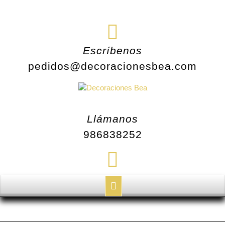
Escríbenos
pedidos@decoracionesbea.com
Llámanos
986838252