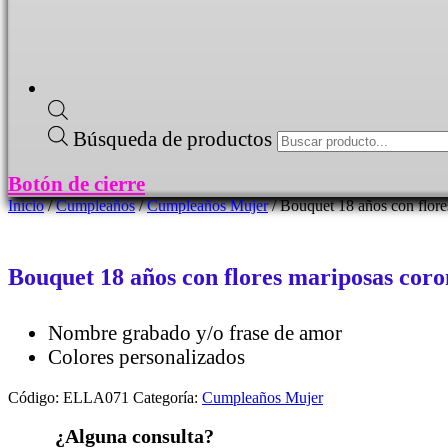
Búsqueda de productos
Botón de cierre
Inicio
/
Cumpleaños
/
Cumpleaños Mujer
/ Bouquet 18 años con flore
Bouquet 18 años con flores mariposas coro
Nombre grabado y/o frase de amor
Colores personalizados
Código:
ELLA071
Categoría:
Cumpleaños Mujer
¿Alguna consulta?