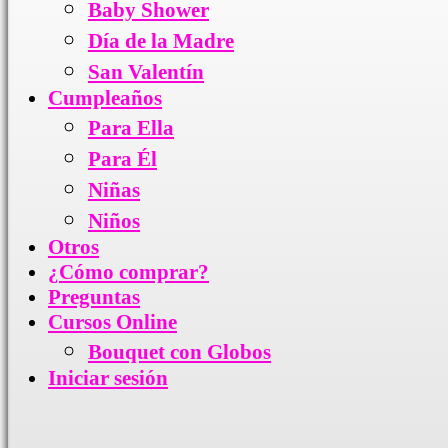
Baby Shower
Día de la Madre
San Valentín
Cumpleaños
Para Ella
Para Él
Niñas
Niños
Otros
¿Cómo comprar?
Preguntas
Cursos Online
Bouquet con Globos
Iniciar sesión