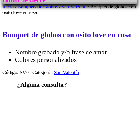
Botón de cierre
Inicio
/
Bouquets de Globos
/
San Valentín
/ Bouquet de globos con
osito love en rosa
Bouquet de globos con osito love en rosa
Nombre grabado y/o frase de amor
Colores personalizados
Código:
SV01
Categoría:
San Valentín
¿Alguna consulta?