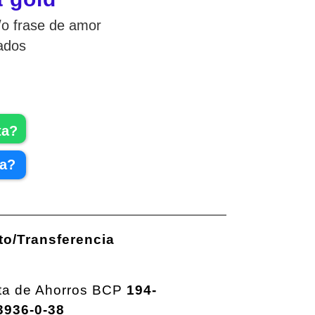
o frase de amor
ados
ta?
ta?
to/Transferencia
ta de Ahorros BCP
194-
3936-0-38