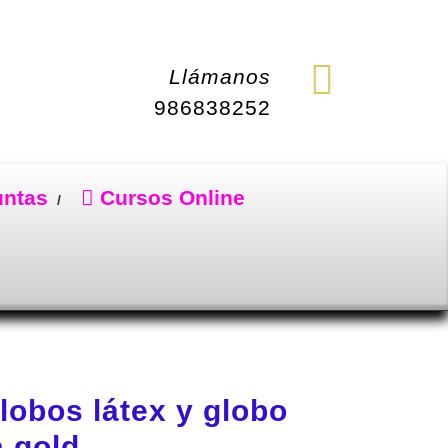
Llámanos
986838252
untas
Cursos Online
lobos látex y globo
a gold