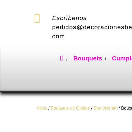
Saltar
al
contenido
Escríbenos
pedidos@decoracionesbe
com
Bouquets
Cumpl
Inicio
/
Bouquets de Globos
/
San Valentín
/ Bouqu