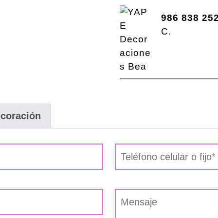
986 838 25
C.
ecoración