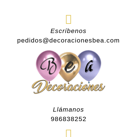
Saltar
al
contenido
Escríbenos
pedidos@decoracionesbea.com
Llámanos
986838252