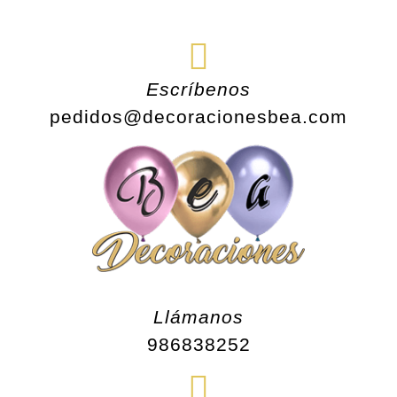
Saltar
al
contenido
Escríbenos
pedidos@decoracionesbea.com
Llámanos
986838252