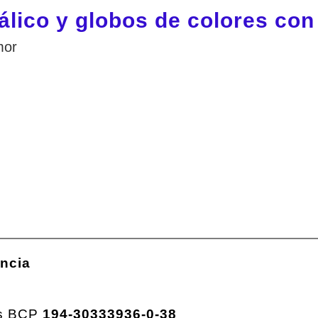
ico y globos de colores con 
mor
encia
os BCP
194-30333936-0-38