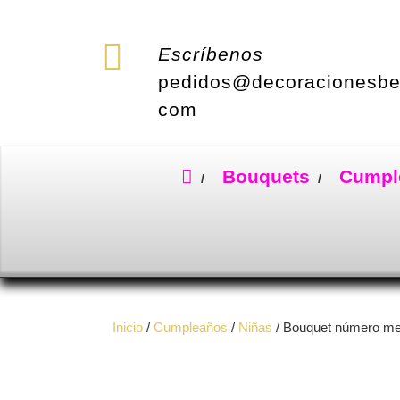
Saltar
al
contenido
Escríbenos
pedidos@decoracionesbe
com
Bouquets
Cumpl
Inicio
/
Cumpleaños
/
Niñas
/ Bouquet número metá