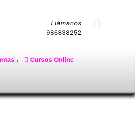
Llámanos
986838252
untas
Cursos Online