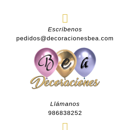
Saltar
al
contenido
Escríbenos
pedidos@decoracionesbea.com
Llámanos
986838252