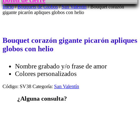
Botón de cierre
Inicio
/
Bouquets de Globos
/
San Valentín
/ Bouquet corazón
gigante picarón apliques globos con helio
Bouquet corazón gigante picarón apliques
globos con helio
Nombre grabado y/o frase de amor
Colores personalizados
Código:
SV38
Categoría:
San Valentín
¿Alguna consulta?